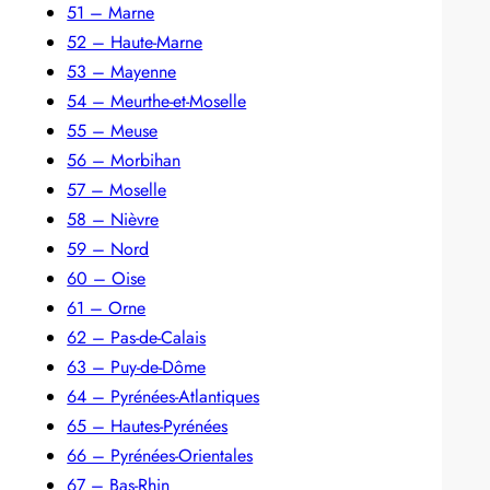
51 – Marne
52 – Haute-Marne
53 – Mayenne
54 – Meurthe-et-Moselle
55 – Meuse
56 – Morbihan
57 – Moselle
58 – Nièvre
59 – Nord
60 – Oise
61 – Orne
62 – Pas-de-Calais
63 – Puy-de-Dôme
64 – Pyrénées-Atlantiques
65 – Hautes-Pyrénées
66 – Pyrénées-Orientales
67 – Bas-Rhin