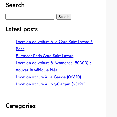
Search
S
Search
e
Latest posts
a
r
Location de voiture à la Gare Saint-Lazare à
c
Paris
h
Europcar Paris Gare Saint‑Lazare
Location de voiture à Avranches (50300) :
trouvez le véhicule idéal
Location voiture à La Gaude (06610)
Location voiture à Livry-Gargan (93190)
Categories