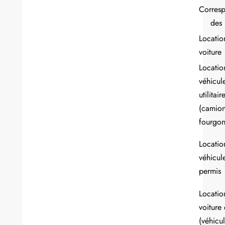
Corres
des 
Locatio
voiture
Locatio
véhicul
utilitair
(camion
fourgo
Locatio
véhicul
permis
Locatio
voiture
(véhicu