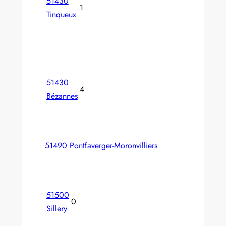
51430
1
Tinqueux
51430
4
Bézannes
51490 Pontfaverger-Moronvilliers
51500
0
Sillery