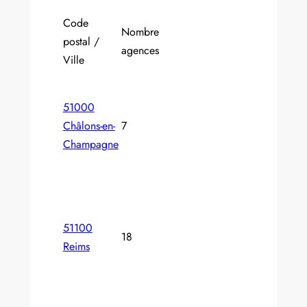
Code
Nombre
postal /
agences
Ville
51000
Châlons-en-
7
Champagne
51100
18
Reims