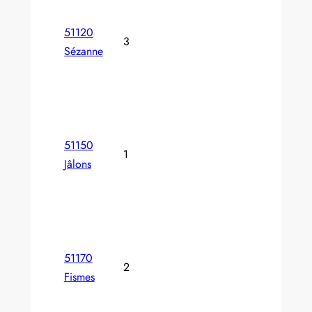
51120
3
Sézanne
51150
1
Jâlons
51170
2
Fismes