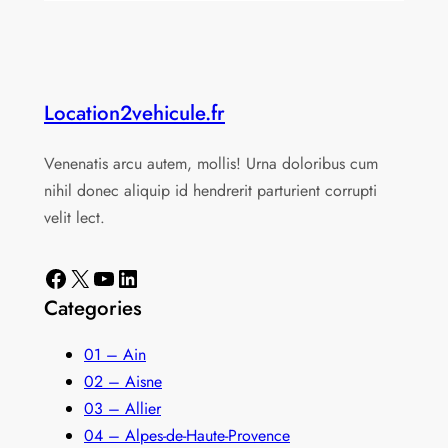
Location2vehicule.fr
Venenatis arcu autem, mollis! Urna doloribus cum
nihil donec aliquip id hendrerit parturient corrupti
velit lect.
Facebook
X
YouTube
LinkedIn
Categories
01 – Ain
02 – Aisne
03 – Allier
04 – Alpes-de-Haute-Provence