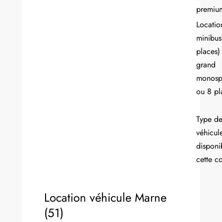
premiu
Locatio
minibus
places)
grand
monosp
ou 8 pl
Type d
véhicul
disponi
cette 
Location véhicule Marne
(51)