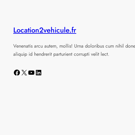
Location2vehicule.fr
Venenatis arcu autem, mollis! Urna doloribus cum nihil don
aliquip id hendrerit parturient corrupti velit lect.
Facebook
X
YouTube
LinkedIn