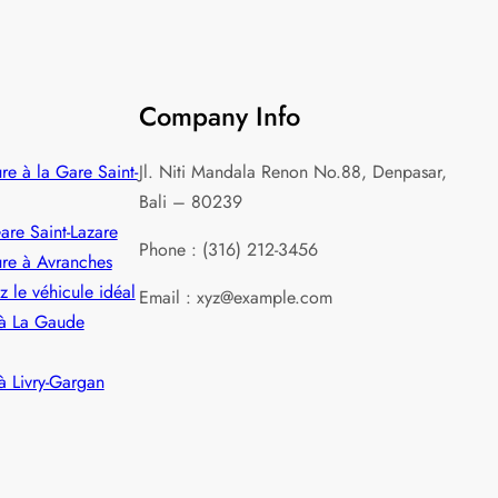
Company Info
re à la Gare Saint-
Jl. Niti Mandala Renon No.88, Denpasar,
Bali – 80239
are Saint‑Lazare
Phone : (316) 212-3456
ure à Avranches
z le véhicule idéal
Email : xyz@example.com
 à La Gaude
à Livry-Gargan