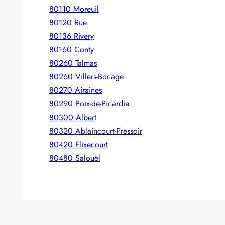
80110 Moreuil
80120 Rue
80136 Rivery
80160 Conty
80260 Talmas
80260 Villers-Bocage
80270 Airaines
80290 Poix-de-Picardie
80300 Albert
80320 Ablaincourt-Pressoir
80420 Flixecourt
80480 Salouël