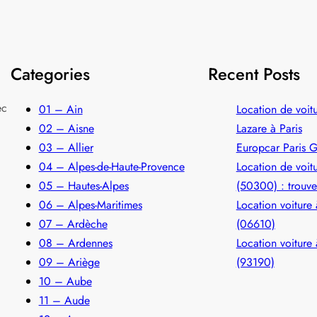
Categories
Recent Posts
ec
01 – Ain
Location de voitu
02 – Aisne
Lazare à Paris
03 – Allier
Europcar Paris G
04 – Alpes-de-Haute-Provence
Location de voit
05 – Hautes-Alpes
(50300) : trouve
06 – Alpes-Maritimes
Location voiture
07 – Ardèche
(06610)
08 – Ardennes
Location voiture 
09 – Ariège
(93190)
10 – Aube
11 – Aude