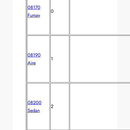
08170
0
Fumay
08190
1
Aire
08200
2
Sedan