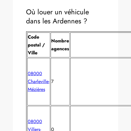
Où louer un véhicule
dans les Ardennes ?
Code
Nombre
postal /
agences
Ville
08000
Charleville-
7
Mézières
08000
Villers-
0