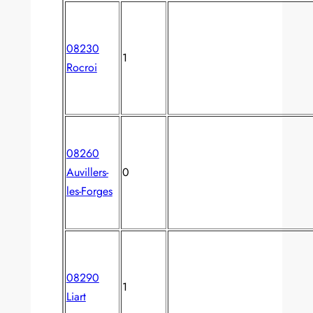
08230
1
Rocroi
08260
Auvillers-
0
les-Forges
08290
1
Liart