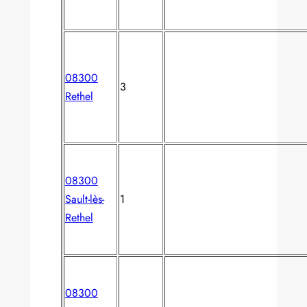
08300
3
Rethel
08300
Sault-lès-
1
Rethel
08300