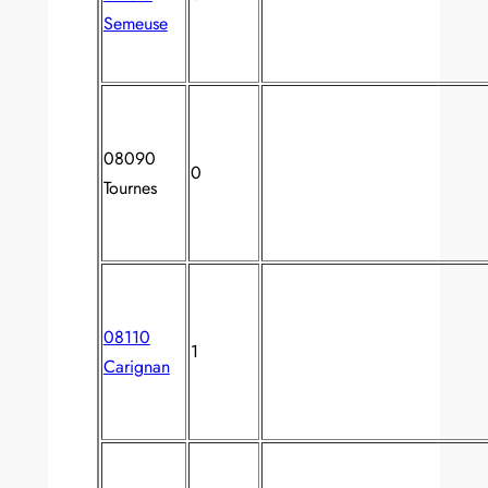
Semeuse
08090
0
Tournes
08110
1
Carignan