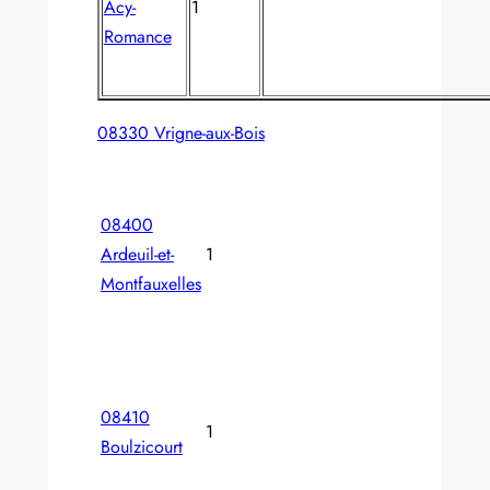
Acy-
1
Romance
08330 Vrigne-aux-Bois
08400
Ardeuil-et-
1
Montfauxelles
08410
1
Boulzicourt