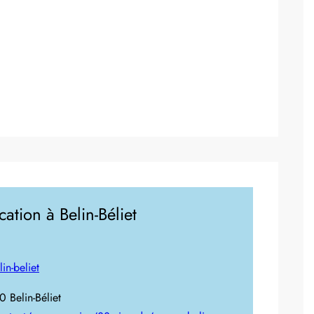
ation à Belin-Béliet
in-beliet
 Belin-Béliet