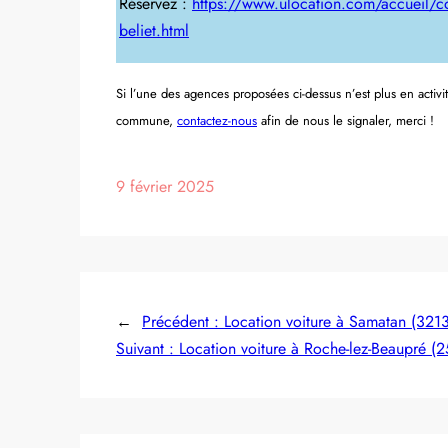
Réservez :
https://www.ulocation.com/accueil/co
beliet.html
Si l’une des agences proposées ci-dessus n’est plus en activi
commune,
contactez-nous
afin de nous le signaler, merci !
9 février 2025
←
Précédent :
Location voiture à Samatan (321
Suivant :
Location voiture à Roche-lez-Beaupré (