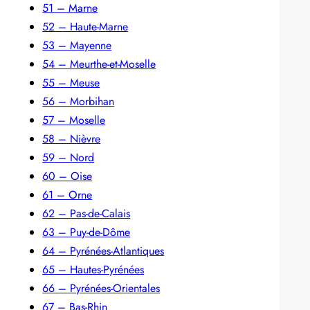
51 – Marne
52 – Haute-Marne
53 – Mayenne
54 – Meurthe-et-Moselle
55 – Meuse
56 – Morbihan
57 – Moselle
58 – Nièvre
59 – Nord
60 – Oise
61 – Orne
62 – Pas-de-Calais
63 – Puy-de-Dôme
64 – Pyrénées-Atlantiques
65 – Hautes-Pyrénées
66 – Pyrénées-Orientales
67 – Bas-Rhin