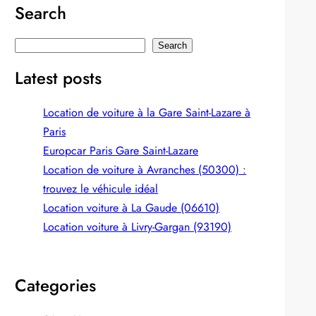
Search
S
Search
e
Latest posts
a
r
Location de voiture à la Gare Saint-Lazare à
c
Paris
h
Europcar Paris Gare Saint‑Lazare
Location de voiture à Avranches (50300) :
trouvez le véhicule idéal
Location voiture à La Gaude (06610)
Location voiture à Livry-Gargan (93190)
Categories