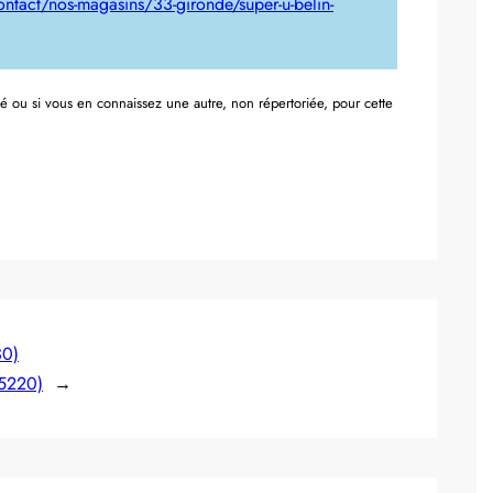
ntact/nos-magasins/33-gironde/super-u-belin-
té ou si vous en connaissez une autre, non répertoriée, pour cette
30)
25220)
→