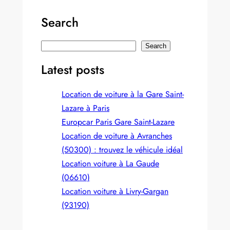
Search
S
Search
e
Latest posts
a
r
Location de voiture à la Gare Saint-
c
Lazare à Paris
h
Europcar Paris Gare Saint‑Lazare
Location de voiture à Avranches
(50300) : trouvez le véhicule idéal
Location voiture à La Gaude
(06610)
Location voiture à Livry-Gargan
(93190)