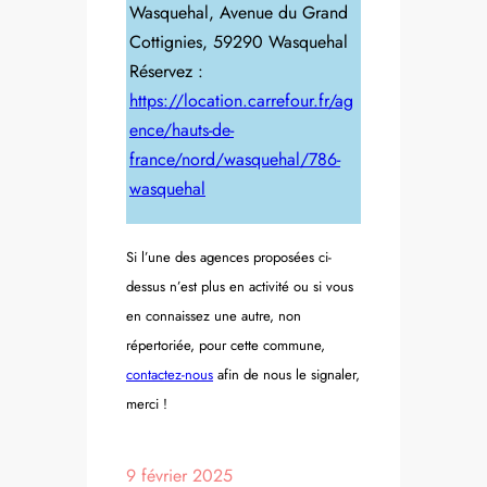
Wasquehal, Avenue du Grand
Cottignies, 59290 Wasquehal
Réservez :
https://location.carrefour.fr/ag
ence/hauts-de-
france/nord/wasquehal/786-
wasquehal
Si l’une des agences proposées ci-
dessus n’est plus en activité ou si vous
en connaissez une autre, non
répertoriée, pour cette commune,
contactez-nous
afin de nous le signaler,
merci !
9 février 2025