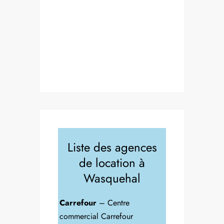
Liste des agences
de location à
Wasquehal
Carrefour
– Centre
commercial Carrefour