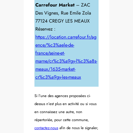
Carrefour Market
– ZAC
Des Vignes, Rue Emile Zola
77124 CREGY LES MEAUX
Réservez :
https://location.carrefour.fr/ag
ence/%c3%aele-de-
france/seine-et-
marne/cr%c3%a9gy-l%c3%a8s-
meaux/1635-market-
cr%c3%a9gy-les-meaux
Si l’une des agences proposées ci-
dessus n’est plus en activité ou si vous
en connaissez une autre, non
répertoriée, pour cette commune,
contactez-nous
afin de nous le signaler,