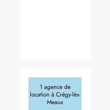
1 agence de
location à Crégy-lès-
Meaux