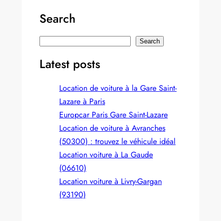
Search
S
Search
e
Latest posts
a
r
Location de voiture à la Gare Saint-
c
Lazare à Paris
h
Europcar Paris Gare Saint‑Lazare
Location de voiture à Avranches
(50300) : trouvez le véhicule idéal
Location voiture à La Gaude
(06610)
Location voiture à Livry-Gargan
(93190)