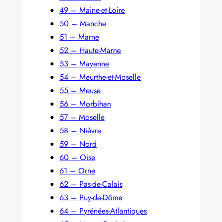
49 – Maine-et-Loire
50 – Manche
51 – Marne
52 – Haute-Marne
53 – Mayenne
54 – Meurthe-et-Moselle
55 – Meuse
56 – Morbihan
57 – Moselle
58 – Nièvre
59 – Nord
60 – Oise
61 – Orne
62 – Pas-de-Calais
63 – Puy-de-Dôme
64 – Pyrénées-Atlantiques