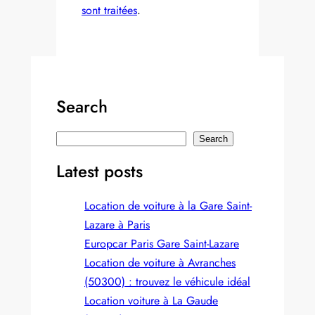
sont traitées
.
Search
S
Search
e
Latest posts
a
r
Location de voiture à la Gare Saint-
c
Lazare à Paris
h
Europcar Paris Gare Saint‑Lazare
Location de voiture à Avranches
(50300) : trouvez le véhicule idéal
Location voiture à La Gaude