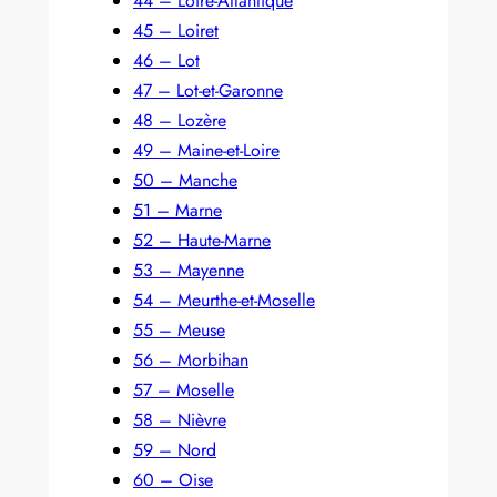
44 – Loire-Atlantique
45 – Loiret
46 – Lot
47 – Lot-et-Garonne
48 – Lozère
49 – Maine-et-Loire
50 – Manche
51 – Marne
52 – Haute-Marne
53 – Mayenne
54 – Meurthe-et-Moselle
55 – Meuse
56 – Morbihan
57 – Moselle
58 – Nièvre
59 – Nord
60 – Oise