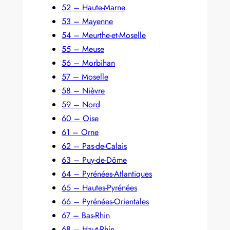
52 – Haute-Marne
53 – Mayenne
54 – Meurthe-et-Moselle
55 – Meuse
56 – Morbihan
57 – Moselle
58 – Nièvre
59 – Nord
60 – Oise
61 – Orne
62 – Pas-de-Calais
63 – Puy-de-Dôme
64 – Pyrénées-Atlantiques
65 – Hautes-Pyrénées
66 – Pyrénées-Orientales
67 – Bas-Rhin
68 – Haut-Rhin