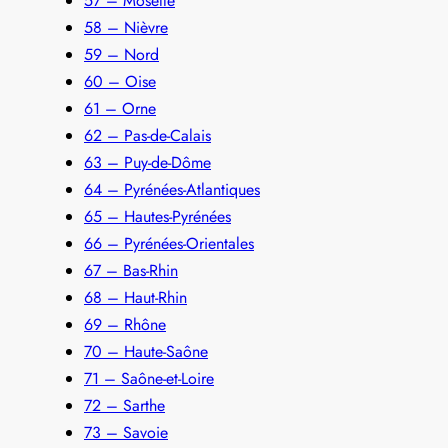
57 – Moselle
58 – Nièvre
59 – Nord
60 – Oise
61 – Orne
62 – Pas-de-Calais
63 – Puy-de-Dôme
64 – Pyrénées-Atlantiques
65 – Hautes-Pyrénées
66 – Pyrénées-Orientales
67 – Bas-Rhin
68 – Haut-Rhin
69 – Rhône
70 – Haute-Saône
71 – Saône-et-Loire
72 – Sarthe
73 – Savoie