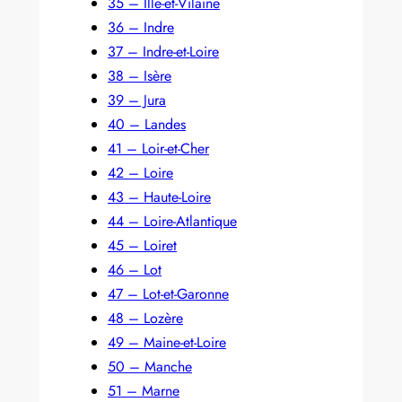
35 – Ille-et-Vilaine
36 – Indre
37 – Indre-et-Loire
38 – Isère
39 – Jura
40 – Landes
41 – Loir-et-Cher
42 – Loire
43 – Haute-Loire
44 – Loire-Atlantique
45 – Loiret
46 – Lot
47 – Lot-et-Garonne
48 – Lozère
49 – Maine-et-Loire
50 – Manche
51 – Marne