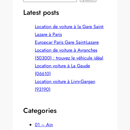
e
Latest posts
a
r
Location de voiture à la Gare Saint-
c
Lazare à Paris
h
Europcar Paris Gare Saint‑Lazare
Location de voiture à Avranches
(50300) : trouvez le véhicule idéal
Location voiture à La Gaude
(06610)
Location voiture à Livry-Gargan
(93190)
Categories
01 – Ain