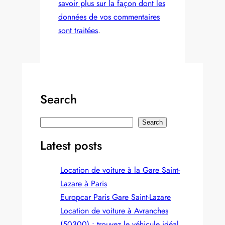
savoir plus sur la façon dont les
données de vos commentaires
sont traitées
.
Search
S
Search
e
Latest posts
a
r
Location de voiture à la Gare Saint-
c
Lazare à Paris
h
Europcar Paris Gare Saint‑Lazare
Location de voiture à Avranches
(50300) : trouvez le véhicule idéal