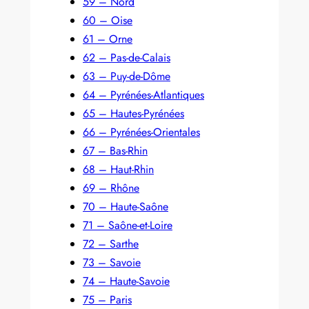
59 – Nord
60 – Oise
61 – Orne
62 – Pas-de-Calais
63 – Puy-de-Dôme
64 – Pyrénées-Atlantiques
65 – Hautes-Pyrénées
66 – Pyrénées-Orientales
67 – Bas-Rhin
68 – Haut-Rhin
69 – Rhône
70 – Haute-Saône
71 – Saône-et-Loire
72 – Sarthe
73 – Savoie
74 – Haute-Savoie
75 – Paris