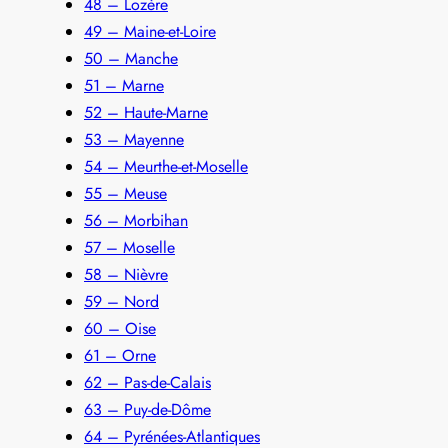
48 – Lozère
49 – Maine-et-Loire
50 – Manche
51 – Marne
52 – Haute-Marne
53 – Mayenne
54 – Meurthe-et-Moselle
55 – Meuse
56 – Morbihan
57 – Moselle
58 – Nièvre
59 – Nord
60 – Oise
61 – Orne
62 – Pas-de-Calais
63 – Puy-de-Dôme
64 – Pyrénées-Atlantiques