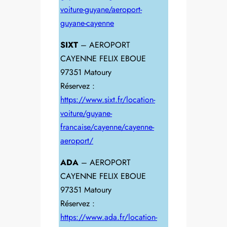
voiture-guyane/aeroport-
guyane-cayenne
SIXT
– AEROPORT
CAYENNE FELIX EBOUE
97351 Matoury
Réservez :
https://www.sixt.fr/location-
voiture/guyane-
francaise/cayenne/cayenne-
aeroport/
ADA
– AEROPORT
CAYENNE FELIX EBOUE
97351 Matoury
Réservez :
https://www.ada.fr/location-