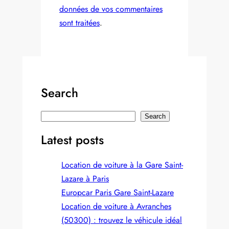
données de vos commentaires
sont traitées
.
Search
S
Search
e
Latest posts
a
r
Location de voiture à la Gare Saint-
c
Lazare à Paris
h
Europcar Paris Gare Saint‑Lazare
Location de voiture à Avranches
(50300) : trouvez le véhicule idéal