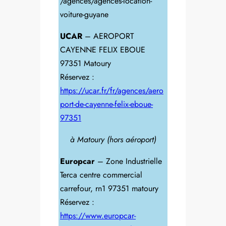
/agences/agences-location-
voiture-guyane
UCAR
– AEROPORT
CAYENNE FELIX EBOUE
97351 Matoury
Réservez :
https://ucar.fr/fr/agences/aero
port-de-cayenne-felix-eboue-
97351
à Matoury (hors aéroport)
Europcar
– Zone Industrielle
Terca centre commercial
carrefour, rn1 97351 matoury
Réservez :
https://www.europcar-