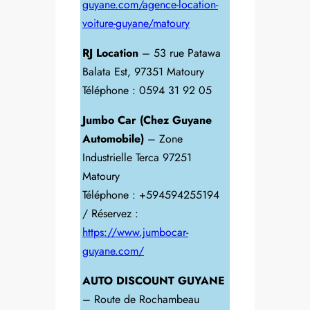
guyane.com/agence-location-
voiture-guyane/matoury
RJ Location
– 53 rue Patawa
Balata Est, 97351 Matoury
Téléphone : 0594 31 92 05
Jumbo Car (Chez Guyane
Automobile)
– Zone
Industrielle Terca 97251
Matoury
Téléphone : +594594255194
/ Réservez :
https://www.jumbocar-
guyane.com/
AUTO DISCOUNT GUYANE
– Route de Rochambeau