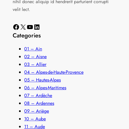
nihil donec aliquip id hendrerit parturient corrupti
velit lect.
Facebook
X
YouTube
LinkedIn
Categories
01 – Ain
02 – Aisne
03 – Allier
04 – Alpes-de-Haute-Provence
05 – Hautes-Alpes
06 – Alpes-Maritimes
07 – Ardèche
08 – Ardennes
09 – Ariège
10 – Aube
11 – Aude