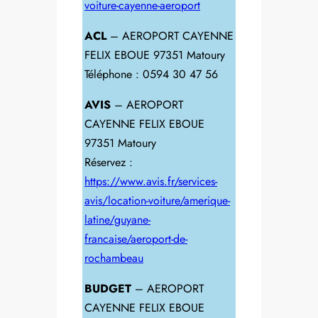
voiture-cayenne-aeroport
ACL
– AEROPORT CAYENNE
FELIX EBOUE 97351 Matoury
Téléphone : 0594 30 47 56
AVIS
– AEROPORT
CAYENNE FELIX EBOUE
97351 Matoury
Réservez :
https://www.avis.fr/services-
avis/location-voiture/amerique-
latine/guyane-
francaise/aeroport-de-
rochambeau
BUDGET
– AEROPORT
CAYENNE FELIX EBOUE