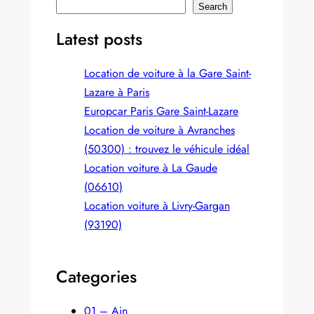
S
Search
e
Latest posts
a
r
Location de voiture à la Gare Saint-
c
Lazare à Paris
h
Europcar Paris Gare Saint‑Lazare
Location de voiture à Avranches
(50300) : trouvez le véhicule idéal
Location voiture à La Gaude
(06610)
Location voiture à Livry-Gargan
(93190)
Categories
01 – Ain