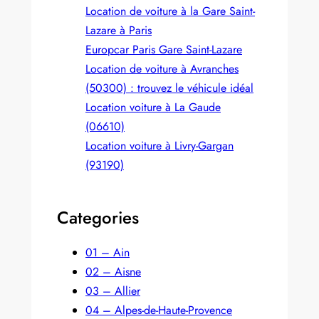
r
Location de voiture à la Gare Saint-
c
Lazare à Paris
h
Europcar Paris Gare Saint‑Lazare
Location de voiture à Avranches
(50300) : trouvez le véhicule idéal
Location voiture à La Gaude
(06610)
Location voiture à Livry-Gargan
(93190)
Categories
01 – Ain
02 – Aisne
03 – Allier
04 – Alpes-de-Haute-Provence