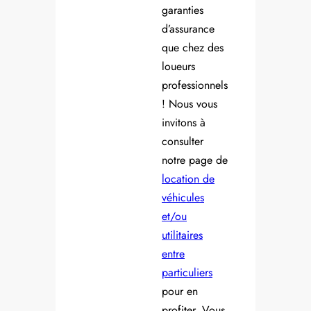
garanties
d’assurance
que chez des
loueurs
professionnels
! Nous vous
invitons à
consulter
notre page de
location de
véhicules
et/ou
utilitaires
entre
particuliers
pour en
profiter. Vous