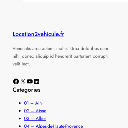
Location2vehicule.fr
Venenatis arcu autem, mollis! Urna doloribus cum
nihil donec aliquip id hendrerit parturient corrupti
velit lect.
Facebook
X
YouTube
LinkedIn
Categories
01 – Ain
02 – Aisne
03 – Allier
04 – Alpes-de-Haute-Provence