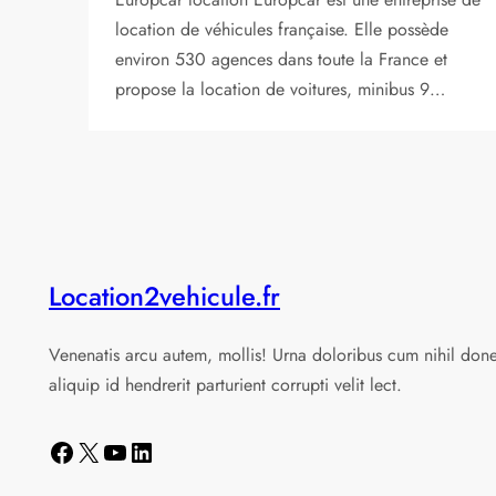
location de véhicules française. Elle possède
environ 530 agences dans toute la France et
propose la location de voitures, minibus 9…
Location2vehicule.fr
Venenatis arcu autem, mollis! Urna doloribus cum nihil don
aliquip id hendrerit parturient corrupti velit lect.
Facebook
X
YouTube
LinkedIn