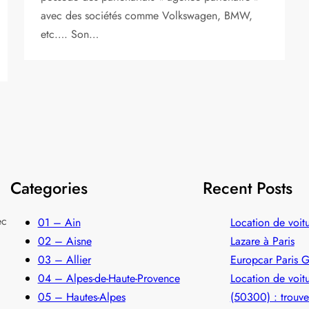
avec des sociétés comme Volkswagen, BMW,
etc…. Son…
Categories
Recent Posts
ec
01 – Ain
Location de voitu
02 – Aisne
Lazare à Paris
03 – Allier
Europcar Paris G
04 – Alpes-de-Haute-Provence
Location de voit
05 – Hautes-Alpes
(50300) : trouve