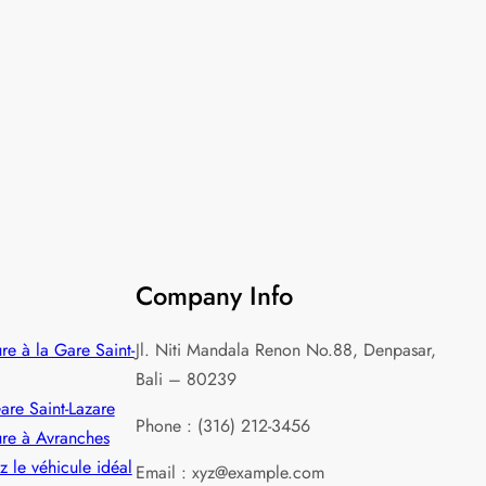
Company Info
re à la Gare Saint-
Jl. Niti Mandala Renon No.88, Denpasar,
Bali – 80239
are Saint‑Lazare
Phone : (316) 212-3456
ure à Avranches
z le véhicule idéal
Email : xyz@example.com