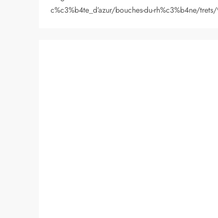
c%c3%b4te_d’azur/bouches-du-rh%c3%b4ne/trets/92