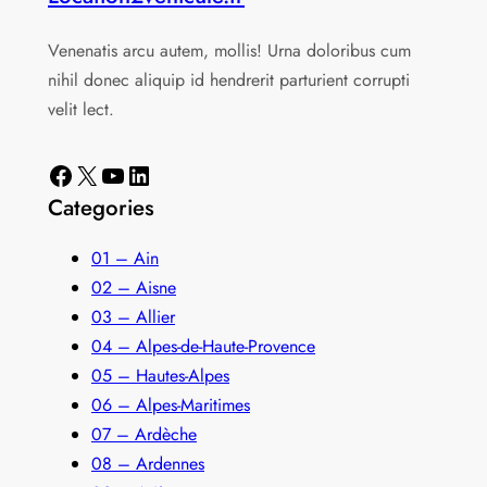
Venenatis arcu autem, mollis! Urna doloribus cum
nihil donec aliquip id hendrerit parturient corrupti
velit lect.
Facebook
X
YouTube
LinkedIn
Categories
01 – Ain
02 – Aisne
03 – Allier
04 – Alpes-de-Haute-Provence
05 – Hautes-Alpes
06 – Alpes-Maritimes
07 – Ardèche
08 – Ardennes