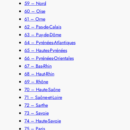
59 – Nord
60 – Oise
61 – Orne
62 – Pas-de-Calais
63 – Puy-de-Dôme
64 – Pyrénées-Atlantiques
65 – Hautes-Pyrénées
66 – Pyrénées-Orientales
67 – Bas-Rhin
68 – Haut-Rhin
69 – Rhône
70 – Haute-Saône
71 – Saône-et-Loire
72 – Sarthe
73 – Savoie
74 – Haute-Savoie
75 – Paris