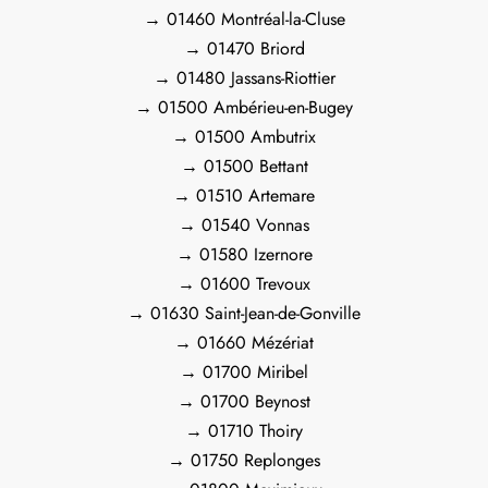
→ 01460 Montréal-la-Cluse
→ 01470 Briord
→ 01480 Jassans-Riottier
→ 01500 Ambérieu-en-Bugey
→ 01500 Ambutrix
→ 01500 Bettant
→ 01510 Artemare
→ 01540 Vonnas
→ 01580 Izernore
→ 01600 Trevoux
→ 01630 Saint-Jean-de-Gonville
→ 01660 Mézériat
→ 01700 Miribel
→ 01700 Beynost
→ 01710 Thoiry
→ 01750 Replonges