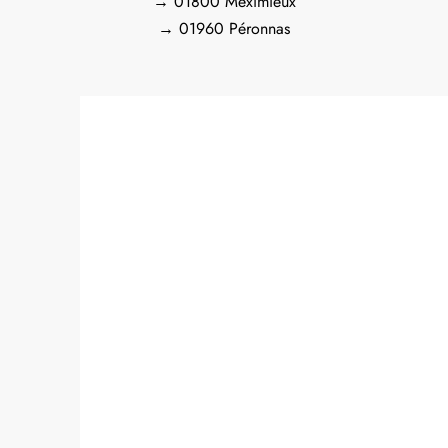
→ 01800 Meximieux
→ 01960 Péronnas