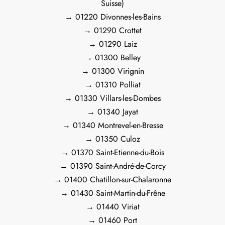
Suisse)
→ 01220 Divonnes-les-Bains
→ 01290 Crottet
→ 01290 Laiz
→ 01300 Belley
→ 01300 Virignin
→ 01310 Polliat
→ 01330 Villars-les-Dombes
→ 01340 Jayat
→ 01340 Montrevel-en-Bresse
→ 01350 Culoz
→ 01370 Saint-Etienne-du-Bois
→ 01390 Saint-André-de-Corcy
→ 01400 Chatillon-sur-Chalaronne
→ 01430 Saint-Martin-du-Frêne
→ 01440 Viriat
→ 01460 Port