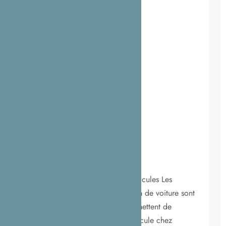
OUTILS
Comparateurs de prix
Fév 9, 2025
Comparateur de location de véhicules Les
comparateurs de prix de location de voiture sont
des outils informatiques qui permettent de
simuler une réservation d’un véhicule chez