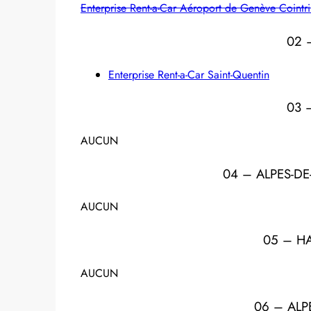
Enterprise Rent-a-Car Aéroport de Genève Cointr
02 
Enterprise Rent-a-Car Saint-Quentin
03 
AUCUN
04 – ALPES-D
AUCUN
05 – HA
AUCUN
06 – ALP