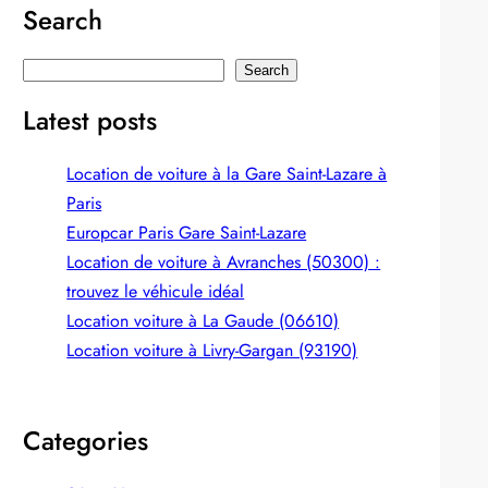
Search
S
Search
e
Latest posts
a
r
Location de voiture à la Gare Saint-Lazare à
c
Paris
h
Europcar Paris Gare Saint‑Lazare
Location de voiture à Avranches (50300) :
trouvez le véhicule idéal
Location voiture à La Gaude (06610)
Location voiture à Livry-Gargan (93190)
Categories