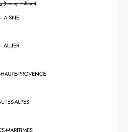
in
(Ferney Voltaire)
– AISNE
– ALLIER
E-HAUTE-PROVENCE
UTES-ALPES
ES-MARITIMES