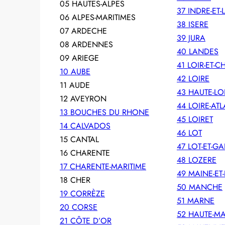
05 HAUTES-ALPES
37 INDRE-ET-
06 ALPES-MARITIMES
38 ISERE
07 ARDECHE
39 JURA
08 ARDENNES
40 LANDES
09 ARIEGE
41 LOIR-ET-C
10 AUBE
42 LOIRE
11 AUDE
43 HAUTE-LO
12 AVEYRON
44 LOIRE-AT
13 BOUCHES DU RHONE
45 LOIRET
14 CALVADOS
46 LOT
15 CANTAL
47 LOT-ET-
16 CHARENTE
48 LOZERE
17 CHARENTE-MARITIME
49 MAINE-ET-
18 CHER
50 MANCHE
19 CORRÈZE
51 MARNE
20 CORSE
52 HAUTE-M
21 CÔTE D’OR