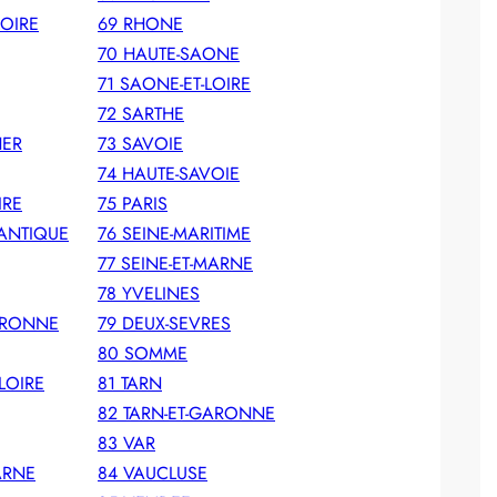
LOIRE
69 RHONE
70 HAUTE-SAONE
71 SAONE-ET-LOIRE
72 SARTHE
HER
73 SAVOIE
74 HAUTE-SAVOIE
IRE
75 PARIS
LANTIQUE
76 SEINE-MARITIME
77 SEINE-ET-MARNE
78 YVELINES
GARONNE
79 DEUX-SEVRES
80 SOMME
LOIRE
81 TARN
82 TARN-ET-GARONNE
83 VAR
ARNE
84 VAUCLUSE