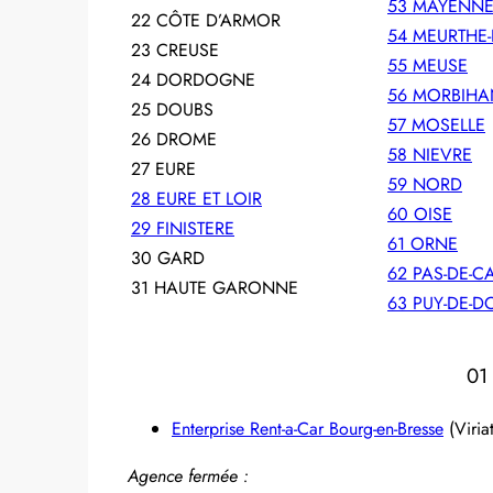
53 MAYENN
22 CÔTE D’ARMOR
54 MEURTHE-
23 CREUSE
55 MEUSE
24 DORDOGNE
56 MORBIHA
25 DOUBS
57 MOSELLE
26 DROME
58 NIEVRE
27 EURE
59 NORD
28 EURE ET LOIR
60 OISE
29 FINISTERE
61 ORNE
30 GARD
62 PAS-DE-C
31 HAUTE GARONNE
63 PUY-DE-
01
Enterprise Rent-a-Car Bourg-en-Bresse
(Viriat
Agence fermée :