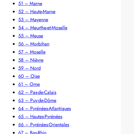
51 – Marne
52 – Haute-Marne
53 – Mayenne
54 – Meurthe-et-Moselle
55 – Meuse
56 – Morbihan
57 – Moselle
58 – Nièvre
59 – Nord
60 – Oise
61 – Orne
62 – Pas-de-Calais
63 – Puy-de-Dôme
64 – Pyrénées-Atlantiques
65 – Hautes-Pyrénées
66 – Pyrénées-Orientales
67 – Bas-Rhin