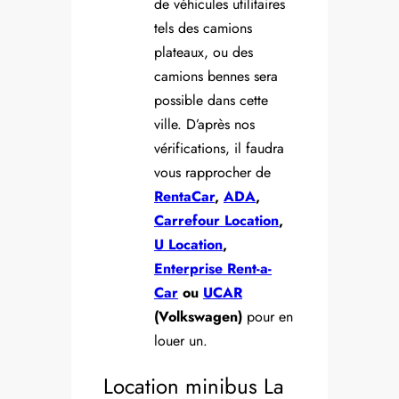
de véhicules utilitaires
tels des camions
plateaux, ou des
camions bennes sera
possible dans cette
ville. D’après nos
vérifications, il faudra
vous rapprocher de
RentaCar
,
ADA
,
Carrefour Location
,
U Location
,
Enterprise Rent-a-
Car
ou
UCAR
(Volkswagen)
pour en
louer un.
Location minibus La