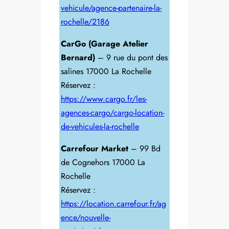
vehicule/agence-partenaire-la-
rochelle/2186
CarGo (Garage Atelier
Bernard)
– 9 rue du pont des
salines 17000 La Rochelle
Réservez :
https://www.cargo.fr/les-
agences-cargo/cargo-location-
de-vehicules-la-rochelle
Carrefour Market
– 99 Bd
de Cognehors 17000 La
Rochelle
Réservez :
https://location.carrefour.fr/ag
ence/nouvelle-