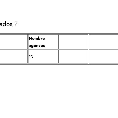
vados ?
Nombre
agences
13