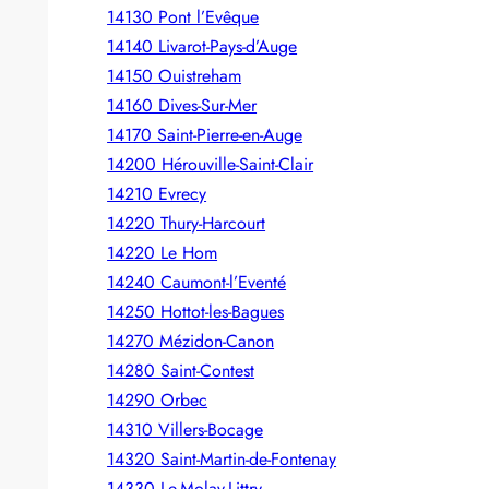
14130 Pont l’Evêque
14140 Livarot-Pays-d’Auge
14150 Ouistreham
14160 Dives-Sur-Mer
14170 Saint-Pierre-en-Auge
14200 Hérouville-Saint-Clair
14210 Evrecy
14220 Thury-Harcourt
14220 Le Hom
14240 Caumont-l’Eventé
14250 Hottot-les-Bagues
14270 Mézidon-Canon
14280 Saint-Contest
14290 Orbec
14310 Villers-Bocage
14320 Saint-Martin-de-Fontenay
14330 Le-Molay-Littry